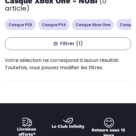
Casque Xbox One - NUBI
(0
article)
Casque PS5
Casque PS4
Casque Xbox One
Casque
Filtrer
(1)
Votre sélection ne correspond à aucun résultat.
Toutefois, vous pouvez modifier les filtres.
Le Club Infinity
Livraison 
Retours sous 15 
offerte*
jours