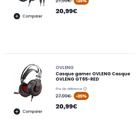
27,99€
-25%
20,99€
Comparer
OVLENG
Casque gamer OVLENG Casque
OVLENG GT65-RED
Prix de référence
oldPrice
27,99€
-25%
20,99€
Comparer