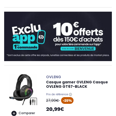
OVLENG
Casque gamer OVLENG Casque
OVLENG GT67-BLACK
Prix de référence
oldPrice
27,99€
-25%
20,99€
Comparer