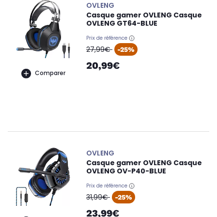
OVLENG
Casque gamer OVLENG Casque
OVLENG GT64-BLUE
Prix de référence
oldPrice
27,99€
-25%
20,99€
Comparer
OVLENG
Casque gamer OVLENG Casque
OVLENG OV-P40-BLUE
Prix de référence
oldPrice
31,99€
-25%
23,99€