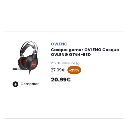
OVLENG
Casque gamer OVLENG Casque
OVLENG GT64-RED
Prix de référence
oldPrice
27,99€
-25%
20,99€
Comparer