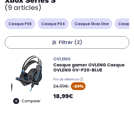
Xbox Series S
(9 articles)
Casque PS5
Casque PS4
Casque Xbox One
Casque
Filtrer
(2)
OVLENG
Casque gamer OVLENG Casque
OVLENG OV-P20-BLUE
Prix de référence
oldPrice
24,99€
-24%
18,99€
Comparer