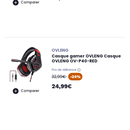
Comparer
OVLENG
Casque gamer OVLENG Casque
OVLENG OV-P40-RED
Prix de référence
oldPrice
32,99€
-24%
24,99€
Comparer