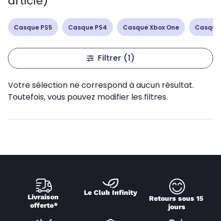
article)
Casque PS5
Casque PS4
Casque Xbox One
Casque
Filtrer
(1)
Votre sélection ne correspond à aucun résultat.
Toutefois, vous pouvez modifier les filtres.
Le Club Infinity
Livraison 
Retours sous 15 
offerte*
jours