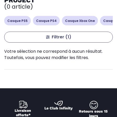
PROJECT
(0 article)
Casque PS5
Casque PS4
Casque Xbox One
Casque
Filtrer
(1)
Votre sélection ne correspond à aucun résultat.
Toutefois, vous pouvez modifier les filtres.
Le Club Infinity
Livraison 
Retours sous 15 
offerte*
jours