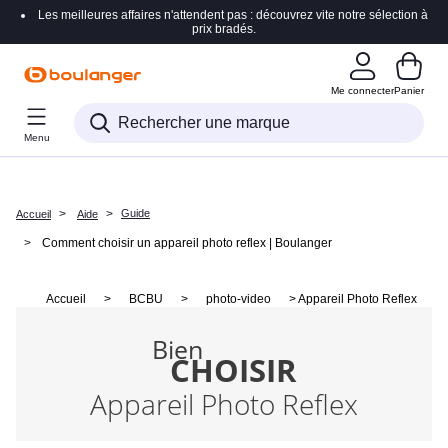
Les meilleures affaires n'attendent pas : découvrez vite notre sélection à
Accéder directement à la navigation
prix bradés.
Accéder directement au contenu
Me connecter
Panier
Accéder directement au pied de page
Menu
Accéder directement au chatbot
Guide
Accueil
Aide
Comment choisir un appareil photo reflex | Boulanger
Accueil
>
BCBU
>
photo-video
>
Appareil Photo Reflex
Bien
CHOISIR
Appareil Photo Reflex