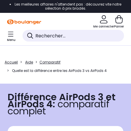
Les meilleures affaires n'attendent pas : découvrez vite notre
Accéder directement à la navigation
sélection à prix bradés.
Accéder directement au contenu
Me connecter
Panier
Accéder directement au pied de page
Menu
Accéder directement au chatbot
Accueil
Aide
Comparatif
Quelle est la différence entre les AirPods 3 vs AirPods 4
Différence AirPods 3 et
AirPods 4:
comparatif
complet