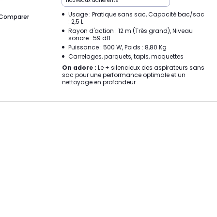
nouveaux adhérents
Usage : Pratique sans sac, Capacité bac/sac
Comparer
: 2,5 L
Rayon d'action : 12 m (Très grand), Niveau
sonore : 59 dB
Puissance : 500 W, Poids : 8,80 Kg
Carrelages, parquets, tapis, moquettes
On adore :
Le + silencieux des aspirateurs sans
sac pour une performance optimale et un
nettoyage en profondeur