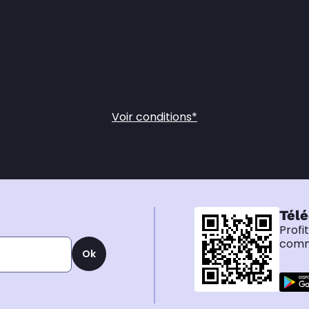
Voir conditions*
Télé
Profi
comma
Ok