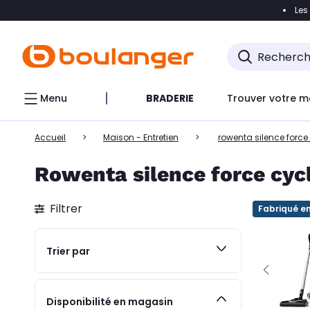
Les
Accéder directement à la navigation
Accéder direct
Menu
BRADERIE
Trouver votre m
Accueil
Maison - Entretien
rowenta silence force
Rowenta silence force cyc
Filtrer
Fabriqué e
Trier par
Disponibilité en magasin