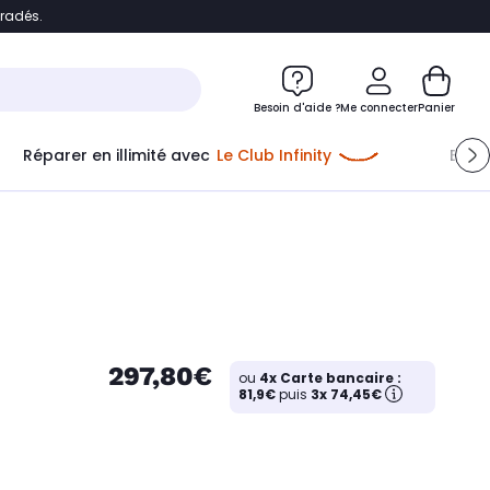
bradés.
e
Accéder directement au chatbot
Besoin d'aide ?
Me connecter
Panier
Réparer en illimité avec
Le Club Infinity
Econ
297,80€
ou
4x Carte bancaire :
81,9€
puis
3x 74,45€