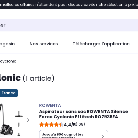
 meilleures affaires n'attendent pas : découvrez vite notre sélection à prix 
ement au contenu
Accéder directement au pied de pag
agasin
Nos services
Télécharger l'application
 cyclonic
lonic
(1 article)
n France
ROWENTA
Aspirateur sans sac ROWENTA Silence
Force Cyclonic Effitech RO7936EA
4,4/5
(108)
Jusqu'à
90€
cagnottés