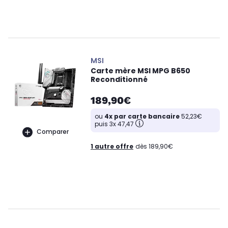
MSI
Carte mère MSI MPG B650
Reconditionné
189,90€
ou
4x par carte bancaire
52,23€
puis 3x 47,47
Comparer
1 autre offre
dès 189,90€