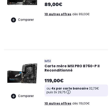
89,00€
10 autres offres
dès 89,00€
Comparer
MSI
Carte mère MSI PRO B760-P II
Reconditionné
119,00€
ou
4x par carte bancaire
32,73€
puis 3x 29,75
Comparer
10 autres offres
dès 119,00€