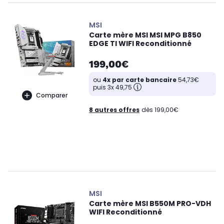
MSI
Carte mère MSI MSI MPG B850
EDGE TI WIFI Reconditionné
199,00€
ou
4x par carte bancaire
54,73€
puis 3x 49,75
Comparer
8 autres offres
dès 199,00€
MSI
Carte mère MSI B550M PRO-VDH
WIFI Reconditionné