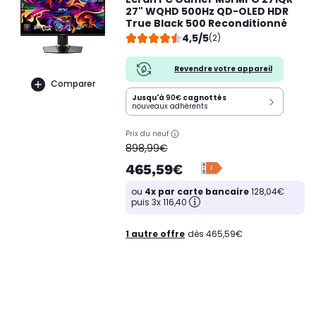
27" WQHD 500Hz QD-OLED HDR
True Black 500 Reconditionné
4,5/5
(2)
Revendre votre appareil
Comparer
Jusqu'à
90€
cagnottés
nouveaux adhérents
Prix du neuf
oldPrice
898,99€
465,59€
ou
4x par carte bancaire
128,04€
puis 3x 116,40
1 autre offre
dès 465,59€