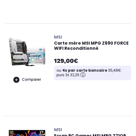
MSI
Carte mère MSI MPG Z690 FORCE
WIFI Reconditionné
129,00€
ou
4x par carte bancaire
35,48€
puis 3x 32,25
Comparer
MSI
Ecran PC Gamer MSI MPG 271QR