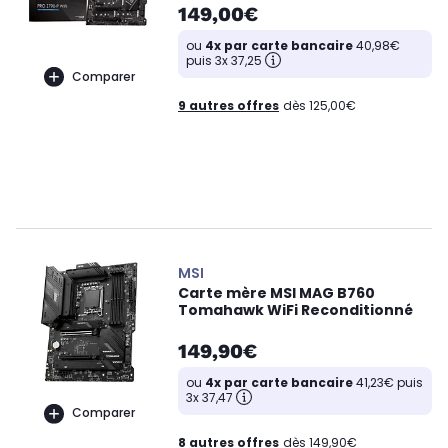
149,00€
ou
4x par carte bancaire
40,98€
puis 3x 37,25
Comparer
9 autres offres
dès 125,00€
MSI
Carte mère MSI MAG B760
Tomahawk WiFi Reconditionné
149,90€
ou
4x par carte bancaire
41,23€ puis
3x 37,47
Comparer
8 autres offres
dès 149,90€