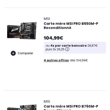
MSI
Carte mère MSI PRO B650M-P
Reconditionné
104,99€
ou
4x par carte bancaire
28,87€
puis 3x 26,25
Comparer
4 autres offres
dès 104,99€
MSI
Carte mère MSI PRO B760M-P