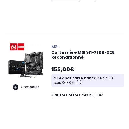
MSI
Carte mère MSI 911-7E06-028
Reconditionné
155,00€
ou
4x par carte bancaire
42,63€
puis 3x 38,75
Comparer
9 autres offres
dès 150,00€