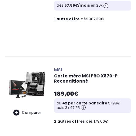
dès
57,89€/mois
en 20x
1 autre offre
dès 987,39€
MSI
Carte mère MSI PRO X870-P
Reconditionné
189,00€
ou
4x par carte bancaire
51,98€
puis 3x 47,25
Comparer
2 autres offres
dès 179,00€