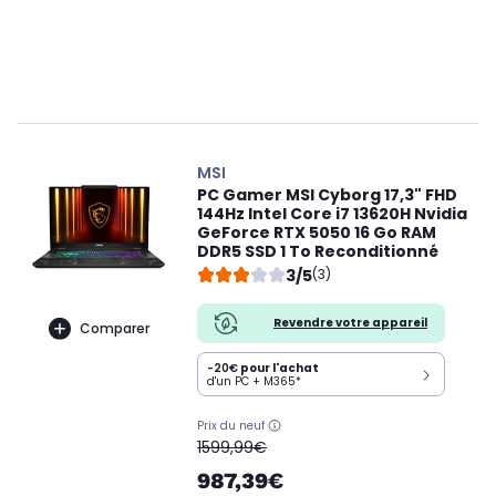
MSI
PC Gamer MSI Cyborg 17,3" FHD
144Hz Intel Core i7 13620H Nvidia
GeForce RTX 5050 16 Go RAM
DDR5 SSD 1 To Reconditionné
3/5
(3)
Revendre votre appareil
Comparer
-20€
pour l'achat
d'un PC + M365*
Prix du neuf
oldPrice
1599,99€
987,39€