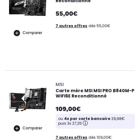
Reconditionné
55,00€
7 autres offres
dès 55,00€
Comparer
MSI
Carte mère MSI MSI PRO B840M-P
WIFI6E Reconditionné
109,00€
ou
4x par carte bancaire
29,98€
puis 3x 27,25
Comparer
7 autres offres
dès 109,00€