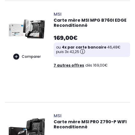
MSI
Carte mère MSI MPG B760I EDGE
Reconditionné
169,00€
ou
4x par carte bancaire
46,48€
puis 3x 42,25
Comparer
7 autres offres
dès 169,00€
MSI
Carte mère MSI PRO Z790-P WIFI
Reconditionné