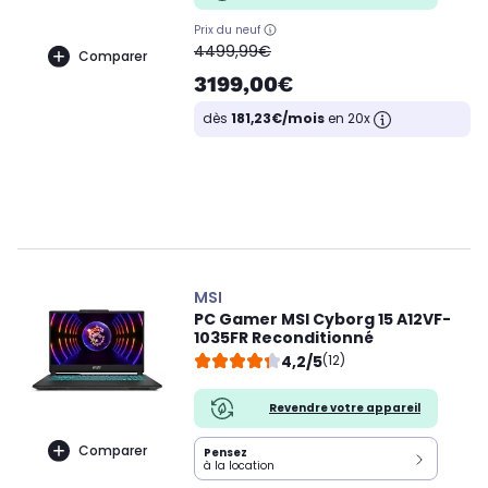
Prix du neuf
oldPrice
4499,99€
Comparer
3199,00€
dès
181,23€/mois
en 20x
MSI
PC Gamer MSI Cyborg 15 A12VF-
1035FR Reconditionné
4,2/5
(12)
Revendre votre appareil
Comparer
Pensez
à la location