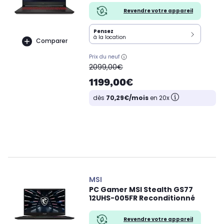
Revendre votre appareil
Pensez
à la location
Comparer
Prix du neuf
oldPrice
2099,00€
1199,00€
dès
70,29€/mois
en 20x
MSI
PC Gamer MSI Stealth GS77
12UHS-005FR Reconditionné
Revendre votre appareil