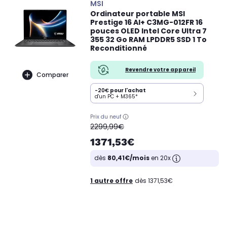
MSI
Ordinateur portable MSI
Prestige 16 AI+ C3MG-012FR 16
pouces OLED Intel Core Ultra 7
355 32 Go RAM LPDDR5 SSD 1 To
Reconditionné
Revendre votre appareil
Comparer
-20€
pour l'achat
d'un PC + M365*
Prix du neuf
oldPrice
2299,99€
1371,53€
dès
80,41€/mois
en 20x
1 autre offre
dès 1371,53€