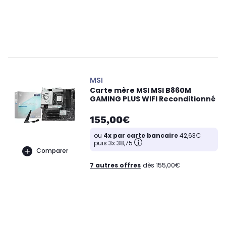
MSI
Carte mère MSI MSI B860M
GAMING PLUS WIFI Reconditionné
155,00€
ou
4x par carte bancaire
42,63€
puis 3x 38,75
Comparer
7 autres offres
dès 155,00€