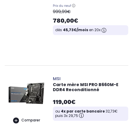
Prix du neuf
oldPrice
999,99€
780,00€
dès
45,73€/mois
en 20x
MSI
Carte mère MSI PRO B660M-E
DDR4 Reconditionné
119,00€
ou
4x par carte bancaire
32,73€
puis 3x 29,75
Comparer