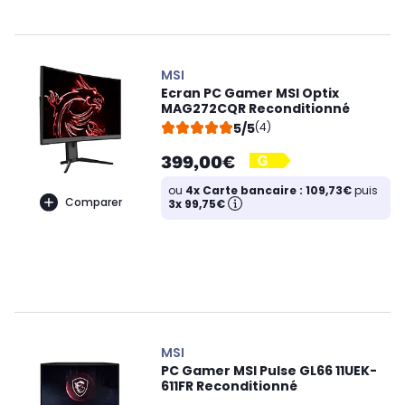
MSI
Ecran PC Gamer MSI Optix
MAG272CQR Reconditionné
5/5
(4)
399,00€
ou
4x Carte bancaire : 109,73€
puis
Comparer
3x 99,75€
MSI
PC Gamer MSI Pulse GL66 11UEK-
611FR Reconditionné