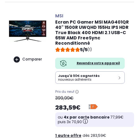
MSI
Ecran PC Gamer MSI MAG401QR
40" 1500R UWQHD 155Hz IPS HDR
True Black 400 HDMI 2.1 USB-C
65W AMD FreeSync
Reconditionné
5/5
(1)
Comparer
Revendre votre appareil
Jusqu'à
90€
cagnottés
nouveaux adhérents
Prix du neuf
oldPrice
399,99€
283,59€
ou
4x par carte bancaire
77,99€
puis 3x 70,90
1 autre offre
dès 283,59€