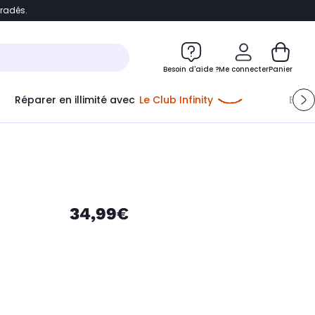
bradés.
e
Accéder directement au chatbot
Besoin d'aide ?
Me connecter
Panier
Réparer en illimité avec
Le Club Infinity
Econ
Me connecter
Nouveau client
Créer mon compte
ou me connecter avec
34,99€