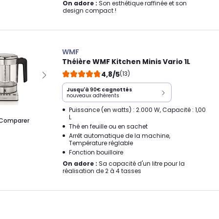
On adore :
Son esthétique raffinée et son
design compact !
WMF
Théière WMF Kitchen Minis Vario 1L
4,8/5
(13)
Jusqu'à
90€
cagnottés
nouveaux adhérents
Puissance (en watts) : 2.000 W, Capacité : 1,00
L
Comparer
Thé en feuille ou en sachet
Arrêt automatique de la machine,
Température réglable
Fonction bouilloire
On adore :
Sa capacité d'un litre pour la
réalisation de 2 à 4 tasses