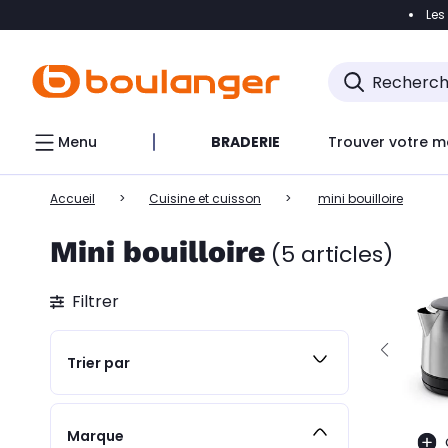
Les
Accéder directement à la navigation
Accéder direct
Menu
BRADERIE
Trouver votre m
Accueil
Cuisine et cuisson
mini bouilloire
Mini bouilloire
(5 articles)
Filtrer
Trier par
Marque