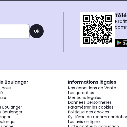
Télé
Profi
comma
Ok
de Boulanger
Informations légales
 nous
Nos conditions de Vente
gé
Les garanties
sse
Mentions légales
Données personnelles
 Boulanger
Paramétrer les cookies
 Boulanger
Politique des cookies
langer
Système de recommandatio
oulanger
Les avis en ligne
ssionnel
Lutte contre la corruption