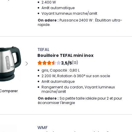
2.400 W
Arrêt automatique
Voyant lumineux marche/arrêt
On adore :
Puissance 2400 W : Ébullition ultra-
rapide.
TEFAL
Bouilloire TEFAL mini inox
3,5/5
(13)
gris, Capacité : 0,80 L
2.200 W, Rotation à 360° sur son socle
Arrêt automatique
Rangement du cordon, Voyant lumineux
Comparer
marche/arrêt
On adore :
Sa petite taille idéale pour 2 et pour
économiser l'énergie
WMF