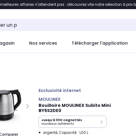
 meilleures affaires n'attendent pas : découvrez vite notre sélection à prix 
ement au contenu
Accéder directement au pied de pag
agasin
Nos services
Télécharger l'application
Exclusivité internet
MOULINEX
Bouilloire MOULINEX Subito Mini
BY5S2DE0
Jusqu'à
90€
cagnottés
nouveaux adhérents
argenté, Capacité : 1,00 L
Comparer