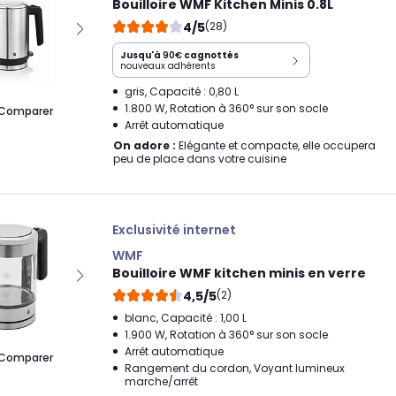
Bouilloire WMF Kitchen Minis 0.8L
4/5
(28)
Jusqu'à
90€
cagnottés
nouveaux adhérents
gris, Capacité : 0,80 L
1.800 W, Rotation à 360° sur son socle
Comparer
Arrêt automatique
On adore :
Elégante et compacte, elle occupera
peu de place dans votre cuisine
Exclusivité internet
WMF
Bouilloire WMF kitchen minis en verre
4,5/5
(2)
blanc, Capacité : 1,00 L
1.900 W, Rotation à 360° sur son socle
Arrêt automatique
Comparer
Rangement du cordon, Voyant lumineux
marche/arrêt