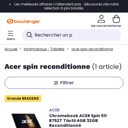
Les meilleures affaires n'attendent pas : découvrez vite notre
Accéder directement à la navigation
sélection à prix bradés.
Accéder directement au contenu
Me connecter
Panier
Accéder directement au pied de page
Menu
Accéder directement au chatbot
Accueil
Informatique - Tablette
acer spin reconditionne
Acer spin reconditionne
(1 article)
Filtrer
Grande BRADERIE
ACER
Chromebook ACER Spin 511
R752T Táctil 4GB 32GB
Reconditionné