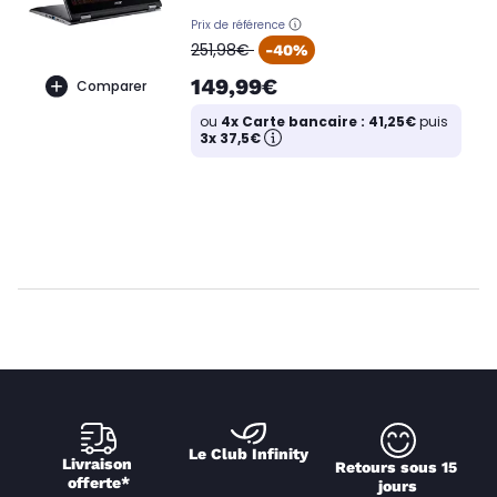
Prix de référence
oldPrice
251,98€
-40%
149,99€
Comparer
ou
4x Carte bancaire : 41,25€
puis
3x 37,5€
Le Club Infinity
Livraison 
Retours sous 15 
offerte*
jours