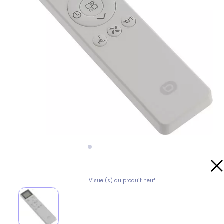
Visuel(s) du produit neuf