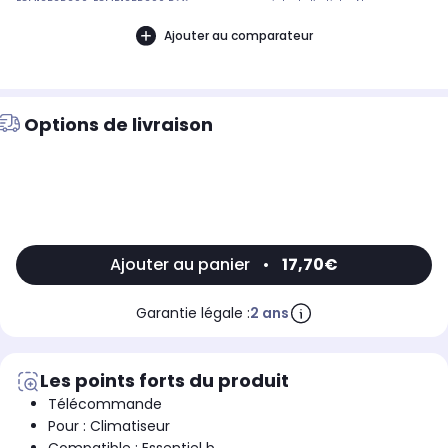
ECM12B2R290, ECMR12BR290 Référence commerciale de l’article : Non
CommuniquéDésignation commerciale des modèles compatibles :CLIMATISEUR
ESSENTIELB ECM12B2 R290, CLIMATISEUR REVERSIBLE ESSENTIELB ECMR12B R290,
Ajouter au comparateur
CLIMATISEUR REVERSIBLE ESSENTIELB ECMR1429016440
Options de livraison
Ajouter au panier
•
17,70€
Garantie légale :
2 ans
Les points forts du produit
Télécommande
Pour : Climatiseur