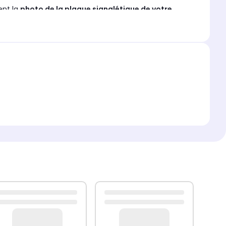
ent la
photo de la plaque signalétique de votre
arantir une commande parfaitement adaptée.
objet d’aucun remboursement ni échange dès lors qu’il
t avéré
après contrôle et expertise par nos services
.
 engagement de responsabilité
de la part de
aucun cas engager la responsabilité de SEMBoutique