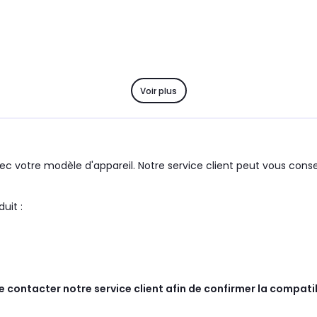
Voir plus
c votre modèle d'appareil. Notre service client peut vous consei
upe : SAMSUNG le produit :
de contacter notre service client afin de confirmer la compati