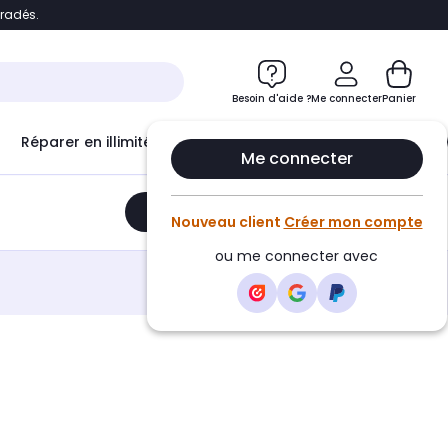
bradés.
e
Accéder directement au chatbot
Besoin d'aide ?
Me connecter
Panier
Réparer en illimité avec
Le Club Infinity
Econ
Me connecter
Ajouter au panier
•
239,30€
Nouveau client
Créer mon compte
ou me connecter avec