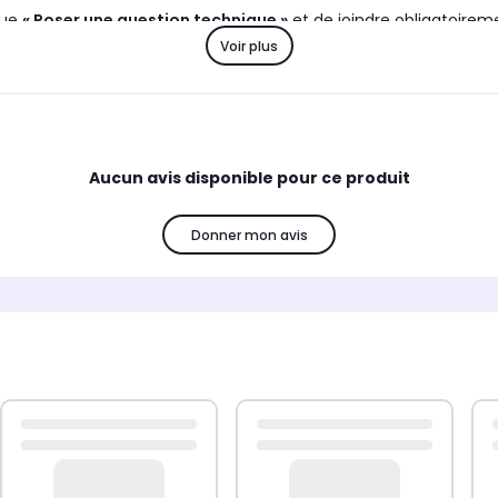
que
« Poser une question technique »
et de joindre obligatoirem
Voir plus
us transmettre toutes les informations nécessaires afin de g
tériel électronique et électrique)
, celui-ci
ne pourra faire l’
Aucun avis disponible pour ce produit
ard contre un produit identique
, uniquement en cas de défau
Donner mon avis
équipes le sont
à titre purement informatif, gracieux et sans
iche produit est communiqué à titre indicatif
et ne saurait en 