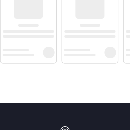
.
Information :
Compatibilité :
SAMSUNG: WW80J5355EX/EF