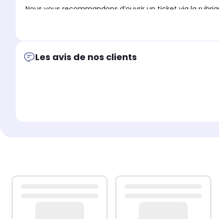
Nous vous recommandons d’ouvrir un ticket via la rubri
appareil
.
Cette démarche permettra à notre service client de vo
Les avis de nos clients
En raison des
spécificités techniques de ce produit (ma
aura été ouvert, installé ou utilisé
.
La garantie est strictement
limitée à un échange stand
Les informations et conseils techniques fournis par nos 
SEMBoutique.
De même, le
niveau de difficulté indiqué sur chaque f
quant au choix, au montage ou à l’utilisation du produit.