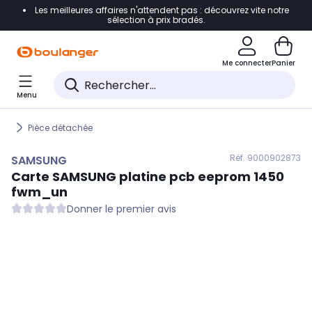
Les meilleures affaires n'attendent pas : découvrez vite notre
Accéder directement à la navigation
sélection à prix bradés.
Accéder directement au contenu
Me connecter
Panier
Accéder directement au pied de page
Menu
Accéder directement au chatbot
Pièce détachée
Réf. 900
0902873
SAMSUNG
Carte
SAMSUNG
platine pcb eeprom 1450
fwm_un
Donner le premier avis