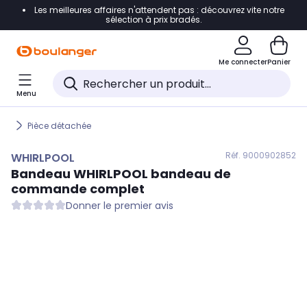
Les meilleures affaires n'attendent pas : découvrez vite notre
Accéder directement à la navigation
sélection à prix bradés.
Accéder directement au contenu
Me connecter
Panier
Accéder directement au pied de page
Menu
Accéder directement au chatbot
Pièce détachée
Réf. 900
0902852
WHIRLPOOL
Bandeau
WHIRLPOOL
bandeau de
commande complet
Donner le premier avis