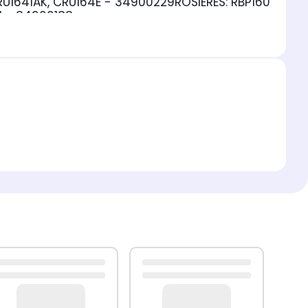
RU1641AK, CRU164E - 34900229ROSIERES: RBP160
1 - 34900183