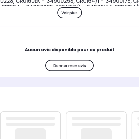
0228, CRU160EK - 34900253, CRU164/1 - 34900175, C
 RBP164 - 34900235, RBPA150/1 - 34900174, RBPA154/
Voir plus
Aucun avis disponible pour ce produit
Donner mon avis