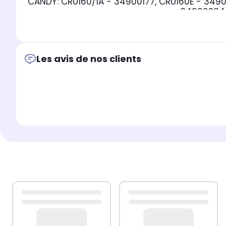
CANDY: CRU160/1A - 34900177, CRU160E - 3490
- 34900234,
Les avis de nos clients