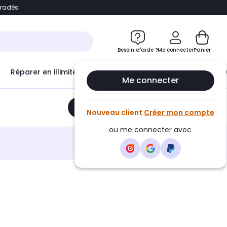
bradés.
e
Accéder directement au chatbot
Besoin d'aide ?
Me connecter
Panier
Réparer en illimité avec
Le Club Infinity
Econ
Me connecter
Ajouter au panier
•
83,00€
Nouveau client
Créer mon compte
ou me connecter avec