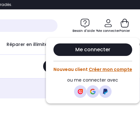
bradés.
e
Accéder directement au chatbot
Besoin d'aide ?
Me connecter
Panier
Réparer en illimité avec
Le Club Infinity
Econ
Me connecter
Ajouter au panier
•
171,10€
Nouveau client
Créer mon compte
ou me connecter avec