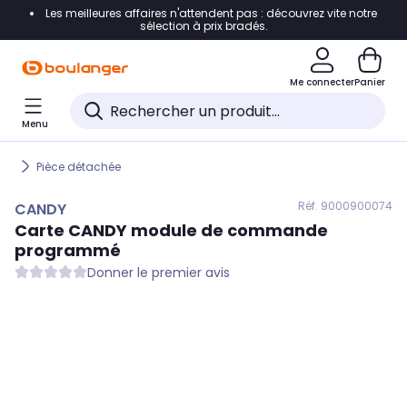
Les meilleures affaires n'attendent pas : découvrez vite notre
Accéder directement à la navigation
sélection à prix bradés.
Accéder directement au contenu
Me connecter
Panier
Accéder directement au pied de page
Menu
Accéder directement au chatbot
Pièce détachée
Réf. 900
0900074
CANDY
Carte
CANDY
module de commande
programmé
Donner le premier avis