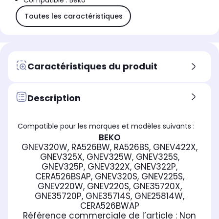
Compatible : Beko
Toutes les caractéristiques
Caractéristiques du produit
Description
Compatible pour les marques et modèles suivants :
BEKO
GNEV320W, RA526BW, RA526BS, GNEV422X,
GNEV325X, GNEV325W, GNEV325S,
GNEV325P, GNEV322X, GNEV322P,
CERA526BSAP, GNEV320S, GNEV225S,
GNEV220W, GNEV220S, GNE35720X,
GNE35720P, GNE35714S, GNE25814W,
CERA526BWAP
Référence commerciale de l’article :
Non