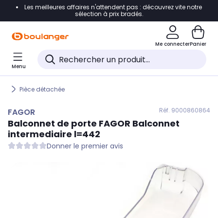
Les meilleures affaires n'attendent pas : découvrez vite notre
Accéder directement à la navigation
sélection à prix bradés.
Accéder directement au contenu
Me connecter
Panier
Accéder directement au pied de page
Menu
Accéder directement au chatbot
Pièce détachée
Réf. 900
0860864
FAGOR
Balconnet de porte
FAGOR
Balconnet
intermediaire l=442
Donner le premier avis