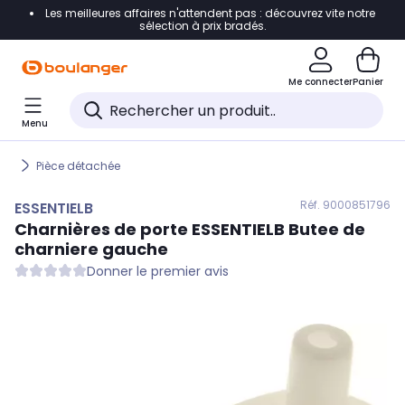
Les meilleures affaires n'attendent pas : découvrez vite notre
Accéder directement à la navigation
sélection à prix bradés.
Accéder directement au contenu
Me connecter
Panier
Accéder directement au pied de page
Menu
Accéder directement au chatbot
Pièce détachée
Réf. 900
0851796
ESSENTIELB
Charnières de porte
ESSENTIELB
Butee de
charniere gauche
Donner le premier avis