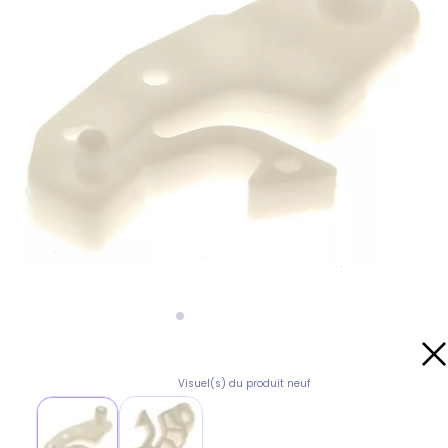
Visuel(s) du produit neuf