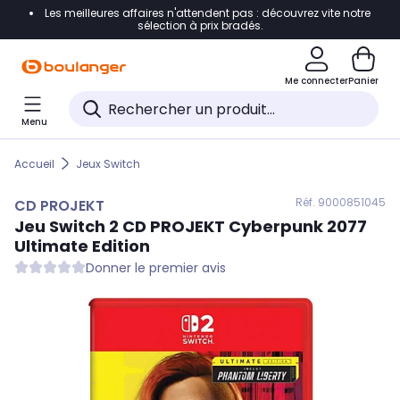
Les meilleures affaires n'attendent pas : découvrez vite notre
Accéder directement à la navigation
sélection à prix bradés.
Accéder directement au contenu
Me connecter
Panier
Accéder directement au pied de page
Menu
Accéder directement au chatbot
Accueil
Jeux Switch
Réf. 900
0851045
CD PROJEKT
Jeu Switch 2
CD PROJEKT
Cyberpunk 2077
Ultimate Edition
Donner le premier avis