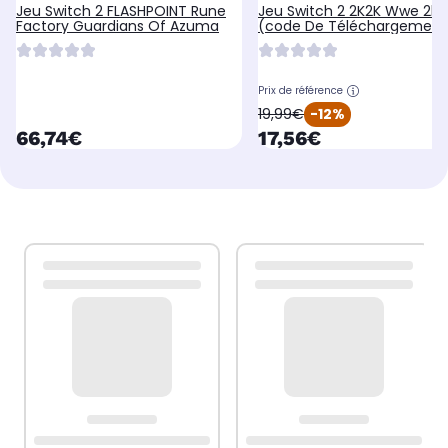
Jeu Switch 2 FLASHPOINT Rune
Jeu Switch 2 2K2K Wwe 2k2
Factory Guardians Of Azuma
(code De Téléchargement
Prix de référence
oldPrice
19,99€
-12%
currentPrice
currentPrice
66,74€
17,56€