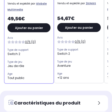
Vendu et expédié par
2KINGS
Ven
Vendu et expédié par
Globale
Mul
Multimedia
54,67€
5
49,56€
Ajouter au panier
Ajouter au panier
Avis
Avi
Avis
0/5 (0)
0/5 (0)
Type de support
Typ
Type de support
Switch 2
Sw
Switch 2
Type de jeu
Typ
Type de jeu
Aventure
Jeu
Jeu de rôle
Age
Ag
Age
+12 ans
Tou
Tout public
Caractéristiques du produit