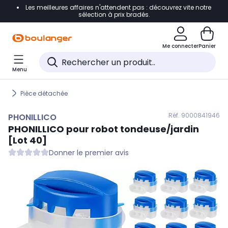
Les meilleures affaires n'attendent pas : découvrez vite notre
Accéder directement à la navigation
sélection à prix bradés.
Accéder directement au contenu
Me connecter
Panier
Accéder directement au pied de page
Menu
Accéder directement au chatbot
Pièce détachée
Réf. 900
0841946
PHONILLICO
PHONILLICO
pour robot tondeuse/jardin
[Lot 40]
Donner le premier avis