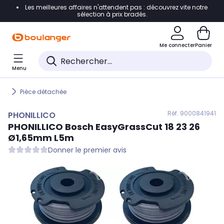
Les meilleures affaires n'attendent pas : découvrez vite notre
Accéder directement à la navigation
sélection à prix bradés.
Accéder directement au contenu
Me connecter
Panier
Accéder directement au pied de page
Menu
Accéder directement au chatbot
Pièce détachée
Réf. 900
0841941
PHONILLICO
PHONILLICO
Bosch EasyGrassCut 18 23 26
Ø1,65mm L5m
Donner le premier avis