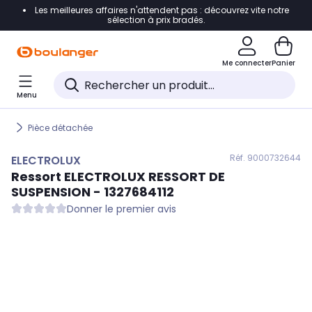
Les meilleures affaires n'attendent pas : découvrez vite notre
Accéder directement à la navigation
sélection à prix bradés.
Accéder directement au contenu
Me connecter
Panier
Accéder directement au pied de page
Menu
Accéder directement au chatbot
Pièce détachée
Réf. 900
0732644
ELECTROLUX
Ressort
ELECTROLUX
RESSORT DE
SUSPENSION - 1327684112
Donner le premier avis