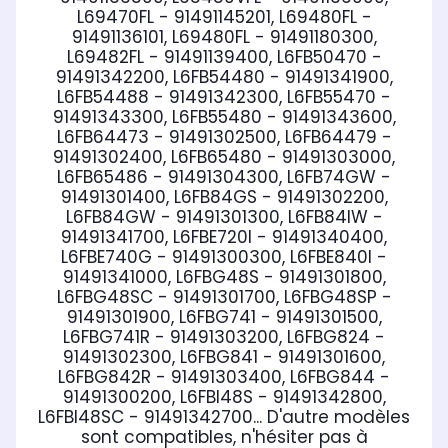
L69470FL - 91491145201, L69480FL -
91491136101, L69480FL - 91491180300,
L69482FL - 91491139400, L6FB50470 -
91491342200, L6FB54480 - 91491341900,
L6FB54488 - 91491342300, L6FB55470 -
91491343300, L6FB55480 - 91491343600,
L6FB64473 - 91491302500, L6FB64479 -
91491302400, L6FB65480 - 91491303000,
L6FB65486 - 91491304300, L6FB74GW -
91491301400, L6FB84GS - 91491302200,
L6FB84GW - 91491301300, L6FB84IW -
91491341700, L6FBE720I - 91491340400,
L6FBE740G - 91491300300, L6FBE840I -
91491341000, L6FBG48S - 91491301800,
L6FBG48SC - 91491301700, L6FBG48SP -
91491301900, L6FBG741 - 91491301500,
L6FBG741R - 91491303200, L6FBG824 -
91491302300, L6FBG841 - 91491301600,
L6FBG842R - 91491303400, L6FBG844 -
91491300200, L6FBI48S - 91491342800,
L6FBI48SC - 91491342700... D'autre modèles
sont compatibles, n'hésiter pas à