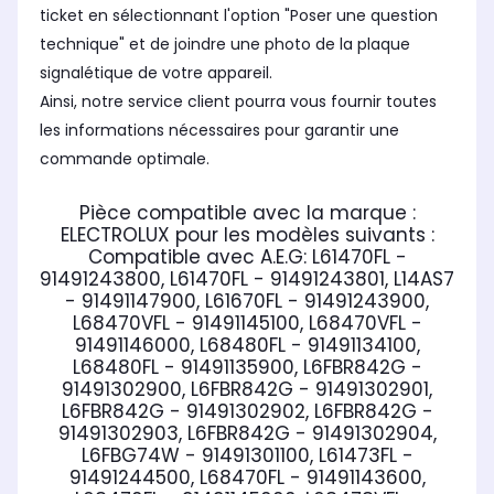
ticket en sélectionnant l'option "Poser une question
technique" et de joindre une photo de la plaque
signalétique de votre appareil.
Ainsi, notre service client pourra vous fournir toutes
les informations nécessaires pour garantir une
commande optimale.
Pièce compatible avec la marque :
ELECTROLUX
pour les modèles suivants :
Compatible avec A.E.G:
L61470FL -
91491243800, L61470FL - 91491243801, L14AS7
- 91491147900, L61670FL - 91491243900,
L68470VFL - 91491145100, L68470VFL -
91491146000, L68480FL - 91491134100,
L68480FL - 91491135900, L6FBR842G -
91491302900, L6FBR842G - 91491302901,
L6FBR842G - 91491302902, L6FBR842G -
91491302903, L6FBR842G - 91491302904,
L6FBG74W - 91491301100, L61473FL -
91491244500, L68470FL - 91491143600,