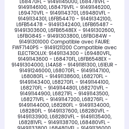
L68470FL - 91491145000, L68478VFL -
91491146100, L68479VFL - 91491146200,
L69470VFL - 91491143701, L69480VFL -
91491134301, L6FB54470 - 91491342100,
L6FB54478 - 91491342400, L6FB65487 -
91491303600, L6FB6548EX - 91491302600,
L6FBG84S - 91491303800, L6FBG84W -
91491301000
Compatible avec FAURE:
FWF7140PS - 91491211200
Compatible avec
ELECTROLUX:
91491134300 - L69480VFL,
91491143600 - L68470FL, L6FB6548EX -
91491304000, L14AS8 - 91491181300, L61EUR -
91491246000, L68070FL - 91491147100,
L68080FL - 91491138600, L68270FL -
91491143400, L68270FL - 91491144100,
L68270FL - 91491144801, L68270VFL -
91491144900, L68271FL - 91491143500,
L68271VFL - 91491147200, L68276FL -
91491144000, L68280FL - 91491134000,
L68280FL - 91491137600, L68280VFL -
91491133900, L68280VFL - 91491135400,
L68281VFL - 91491138700, L68480VFL -
91491133800, L68480VFL - 91491136000,