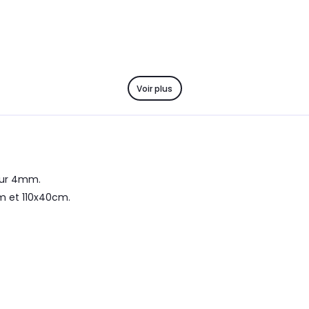
Voir plus
eur 4mm.
m et 110x40cm.