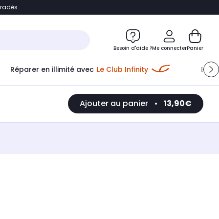
bradés.
e
Accéder directement au chatbot
Besoin d'aide ?
Me connecter
Panier
Réparer en illimité avec
Le Club Infinity
Econ
Ajouter au panier
•
13,90€