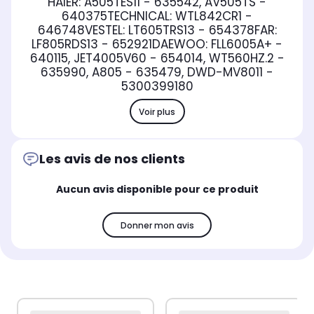
HAIER: A505TES11 - 635542, AV505TS -
640375TECHNICAL: WTL842CR1 -
646748VESTEL: LT605TRS13 - 654378FAR:
LF805RDS13 - 652921DAEWOO: FLL6005A+ -
640115, JET4005V60 - 654014, WT560HZ.2 -
635990, A805 - 635479, DWD-MV8011 -
5300399180
Voir plus
Les avis de nos clients
Aucun avis disponible pour ce produit
Donner mon avis