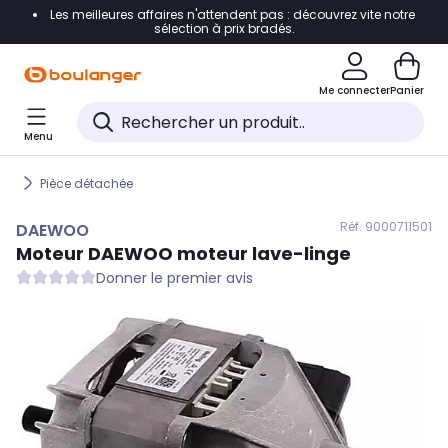
Les meilleures affaires n'attendent pas : découvrez vite notre
Accéder directement à la navigation
sélection à prix bradés.
Accéder directement au contenu
Me connecter
Panier
Accéder directement au pied de page
Menu
Accéder directement au chatbot
Pièce détachée
Réf. 900
0711501
DAEWOO
Moteur
DAEWOO
moteur lave-linge
Donner le premier avis