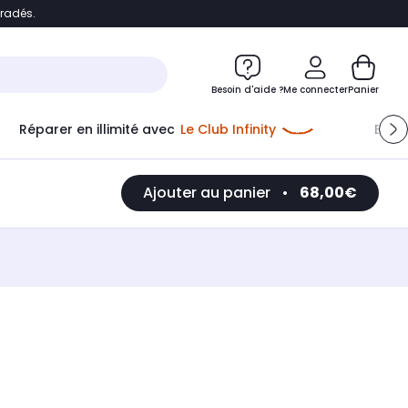
bradés.
e
Accéder directement au chatbot
Besoin d'aide ?
Me connecter
Panier
Réparer en illimité avec
Le Club Infinity
Econ
Ajouter au panier
•
68,00€