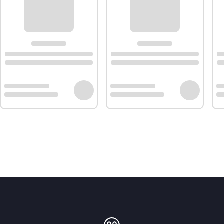
.
Information :
Compatibilité :
SHARP: KDGCB9S7PW9FR - 5701012273