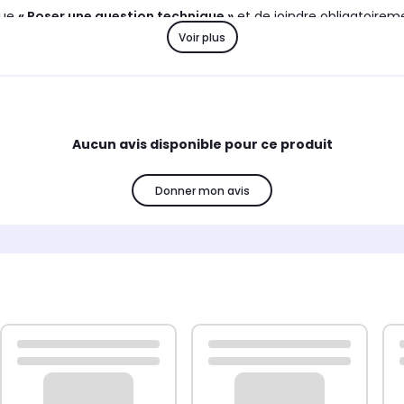
que
« Poser une question technique »
et de joindre obligatoirem
Voir plus
us transmettre toutes les informations nécessaires afin de g
tériel électronique et électrique)
, celui-ci
ne pourra faire l’
Aucun avis disponible pour ce produit
ard contre un produit identique
, uniquement en cas de défau
Donner mon avis
équipes le sont
à titre purement informatif, gracieux et sans
iche produit est communiqué à titre indicatif
et ne saurait en 