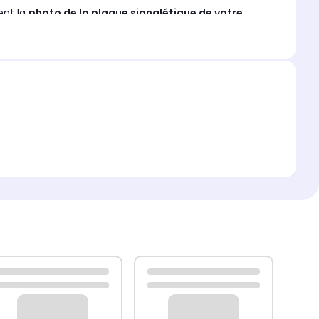
ent la
photo de la plaque signalétique de votre
arantir une commande parfaitement adaptée.
objet d’aucun remboursement ni échange dès lors qu’il
t avéré
après contrôle et expertise par nos services
.
 engagement de responsabilité
de la part de
aucun cas engager la responsabilité de SEMBoutique