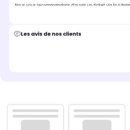
Nous vous recommandons d’ouvrir un ticket via la rubri
appareil
.
Cette démarche permettra à notre service client de vo
Les avis de nos clients
En raison des
spécificités techniques de ce produit (ma
aura été ouvert, installé ou utilisé
.
La garantie est strictement
limitée à un échange stand
Les informations et conseils techniques fournis par nos 
SEMBoutique.
De même, le
niveau de difficulté indiqué sur chaque f
quant au choix, au montage ou à l’utilisation du produit.