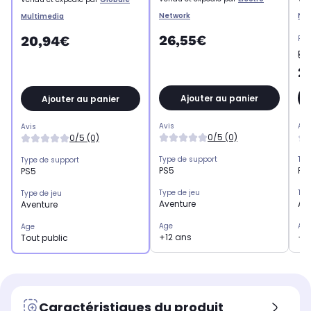
Network
Ne
Multimedia
26,55€
20,94€
Pri
50
2
Ajouter au panier
Ajouter au panier
Avis
Avi
Avis
0/5 (0)
0/5 (0)
Type de support
Typ
Type de support
PS5
PS
PS5
Type de jeu
Typ
Type de jeu
Aventure
Av
Aventure
Age
Ag
Age
+12 ans
+1
Tout public
Caractéristiques du produit