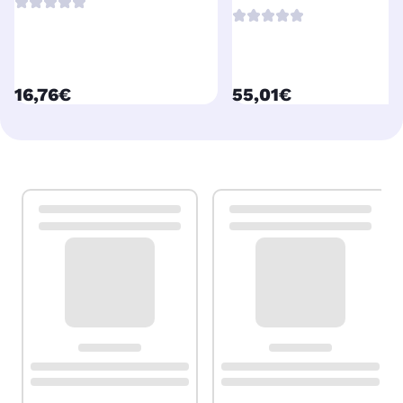
currentPrice
currentPrice
16,76€
55,01€