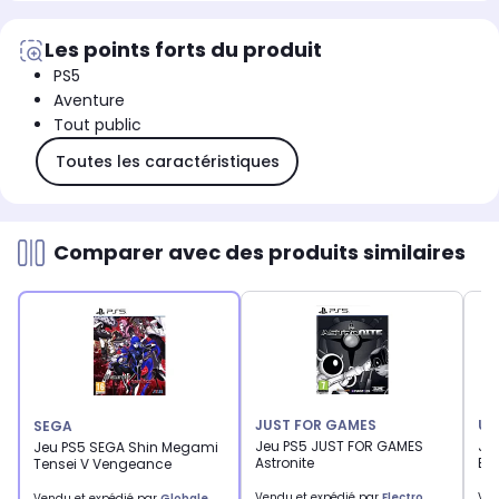
Les points forts du produit
PS5
Aventure
Tout public
Toutes les caractéristiques
Comparer avec des produits similaires
JUST FOR GAMES
UB
SEGA
Jeu PS5 JUST FOR GAMES
Jeu
Jeu PS5 SEGA Shin Megami
Astronite
Bon
Tensei V Vengeance
Vendu et expédié par
Electro
Ven
Vendu et expédié par
Globale