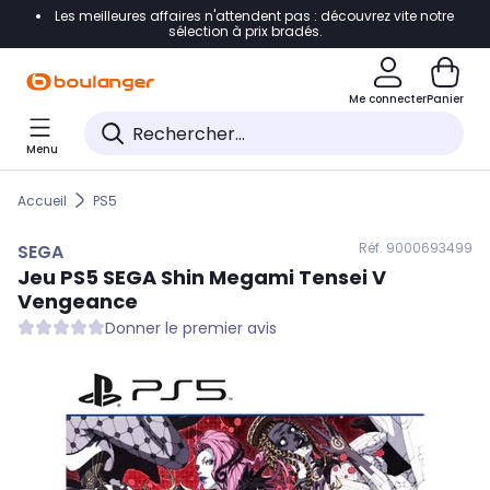
Les meilleures affaires n'attendent pas : découvrez vite notre
Accéder directement à la navigation
sélection à prix bradés.
Accéder directement au contenu
Me connecter
Panier
Accéder directement au pied de page
Menu
Accéder directement au chatbot
Accueil
PS5
Réf. 900
0693499
SEGA
Jeu PS5
SEGA
Shin Megami Tensei V
Vengeance
Donner le premier avis