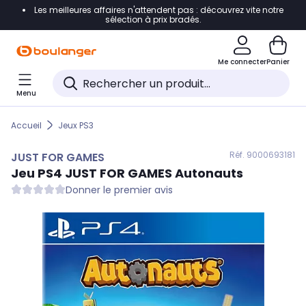
Les meilleures affaires n'attendent pas : découvrez vite notre
Accéder directement à la navigation
sélection à prix bradés.
Accéder directement au contenu
Me connecter
Panier
Accéder directement au pied de page
Menu
Accéder directement au chatbot
Accueil
Jeux PS3
Réf. 900
0693181
JUST FOR GAMES
Jeu PS4
JUST FOR GAMES
Autonauts
Donner le premier avis