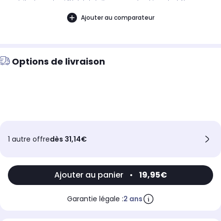
produits, demandez si l'état de la boite par exemple est important. Nous ne
pouvons pas tout detailler
Ajouter au comparateur
Options de livraison
1 autre offre
dès 31,14€
Ajouter au panier
•
19,95€
Garantie légale :
2 ans