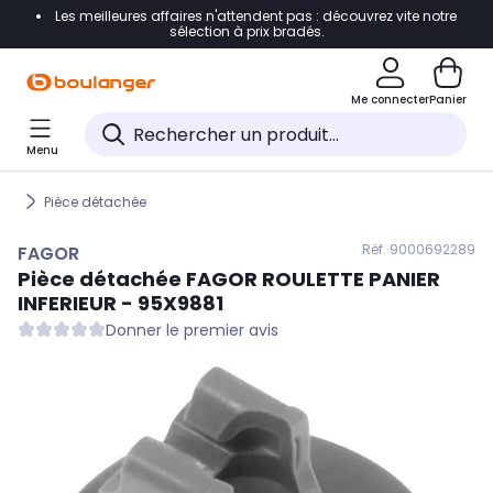
Les meilleures affaires n'attendent pas : découvrez vite notre
Accéder directement à la navigation
sélection à prix bradés.
Accéder directement au contenu
Me connecter
Panier
Accéder directement au pied de page
Menu
Accéder directement au chatbot
Pièce détachée
Réf. 900
0692289
FAGOR
Pièce détachée
FAGOR
ROULETTE PANIER
INFERIEUR - 95X9881
Donner le premier avis