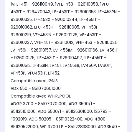
1VFE-451 - 926110049, 1VFE-453 - 926110058, 1VFU-
453IT - 926470043, LF-453IT - 926010353, LF-453PN -
926010335, LF-453X - 926010344, LF-455IT -
926010362, LFU-453IT - 926110085, VF-453I -
926010219, VF-453IN - 926010228, VF-453IT -
926010237, VFE-451 - 926110012, VFE-453 - 926110021,
LV-456I - 926010157, LV-456IM - 926010166, LV-456IT
- 926010175, 1LF-453IT - 926010497, 1LF-455IT -
926010512, LF453IN, LV451, LV455EB, LV456P, LV60IT,
VF453P, VFU453IT, LF452
Compatible avec IGNIS:
ADX 550 - 851070601000
Compatible avec WHIRLPOOL:
ADGR 3700 - 851070701000, ADG 3500/1 -
851135101000, ADG 5500/1 - 851135301000, 125793 -
F092019, ADG 50205 - 851119322400, ADG 4800 -
851120522000, WP 3700 LP - 851122838000, ADG3540 -