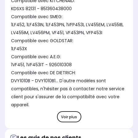
Compatible avec KITCHENAID:
KDSXS 82131 - 851360438000
Compatible avec SMEG:
1LF452, 1LF453IN, 1LF453PN, 1VFP453I, LV455EM, LV455IB,
LV455IM, LV456PM, VF451, VF453PN, VFP453I
Compatible avec GOLDSTAR:
1LF453X
Compatible avec A.E.G:
1VF451, 1VF453IT - 926010308
Compatible avec DE DIETRICH:
DVY1010B - DVY1010B1... D'autre modèles sont
compatibles, n'hésiter pas à contacter notre service
client pour s'assurer de la compatibilté avec votre
appareil.
Voir plus
Les avis de nos clients