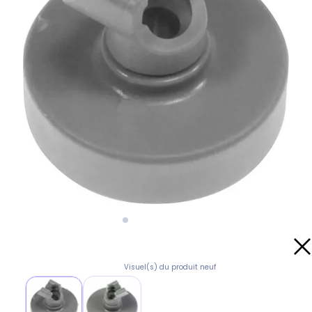
Visuel(s) du produit neuf