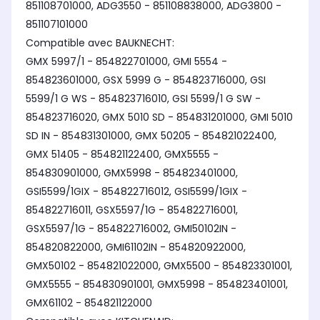
851108701000, ADG3550 - 851108838000, ADG3800 -
851107101000
Compatible avec BAUKNECHT:
GMX 5997/1 - 854822701000, GMI 5554 -
854823601000, GSX 5999 G - 854823716000, GSI
5599/1 G WS - 854823716010, GSI 5599/1 G SW -
854823716020, GMX 5010 SD - 854831201000, GMI 5010
SD IN - 854831301000, GMX 50205 - 854821022400,
GMX 51405 - 854821122400, GMX5555 -
854830901000, GMX5998 - 854823401000,
GSI5599/1GIX - 854822716012, GSI5599/1GIX -
854822716011, GSX5597/1G - 854822716001,
GSX5597/1G - 854822716002, GMI50102IN -
854820822000, GMI61102IN - 854820922000,
GMX50102 - 854821022000, GMX5500 - 854823301001,
GMX5555 - 854830901001, GMX5998 - 854823401001,
GMX61102 - 854821122000