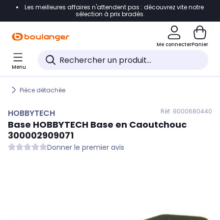
Les meilleures affaires n'attendent pas : découvrez vite notre
Accéder directement à la navigation
sélection à prix bradés.
Accéder directement au contenu
Me connecter
Panier
Accéder directement au pied de page
Menu
Accéder directement au chatbot
Pièce détachée
Réf. 900
0680440
HOBBYTECH
Base
HOBBYTECH
Base en Caoutchouc
300002909071
Donner le premier avis