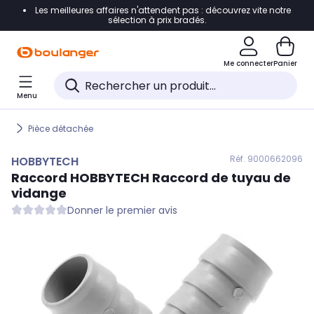
Les meilleures affaires n'attendent pas : découvrez vite notre
Accéder directement à la navigation
sélection à prix bradés.
Accéder directement au contenu
Me connecter
Panier
Accéder directement au pied de page
Menu
Accéder directement au chatbot
Pièce détachée
Réf. 900
0662096
HOBBYTECH
Raccord
HOBBYTECH
Raccord de tuyau de
vidange
Donner le premier avis