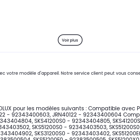
Voir plus
c votre modèle d'appareil. Notre service client peut vous consei
OLUX
pour les modèles suivants :
Compatible avec 
122 - 92343400603, JRN40122 - 92343400604
Compa
343404804, SKS41200S0 - 92343404805, SKS41200S
343403502, SKS51200S0 - 92343403503, SKS51200S
2343404902, SKS31200S0 - 92343403402, SKS51200E0
2383500504, SKS51200E0 - 92383500505, SKS51200X0