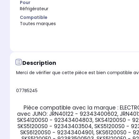
Pour
Réfrigérateur
Compatible
Toutes marques
Description
Merci de vérifier que cette pièce est bien compatible ave
077B5245
Pièce compatible avec la marque : ELECTR
avec JUNO:
JRN40122 - 92343400602, JRN40
SKS41200S0 - 92343404803, SKS41200S0 - 92
SKS51200S0 - 92343403504, SKS51200S0 - 92
SKS61200S0 - 92343404901, SKS61200S0 - 9
SKS51200E0 - 92383500503, SKS51200E0 - 9