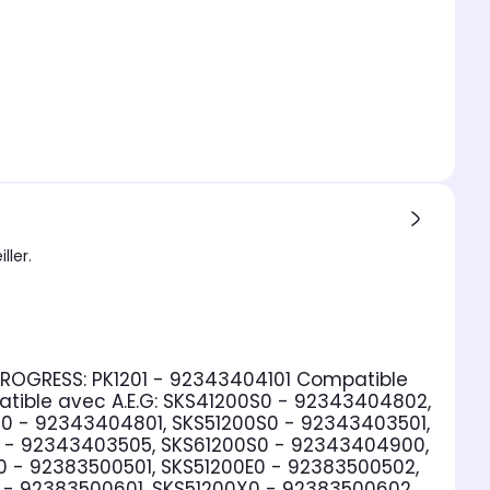
ller.
PROGRESS:
PK1201 - 92343404101
Compatible
tible avec A.E.G:
SKS41200S0 - 92343404802,
0 - 92343404801, SKS51200S0 - 92343403501,
0 - 92343403505, SKS61200S0 - 92343404900,
 - 92383500501, SKS51200E0 - 92383500502,
 - 92383500601, SKS51200X0 - 92383500602,