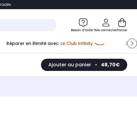
bradés.
e
Accéder directement au chatbot
Besoin d'aide ?
Me connecter
Panier
Réparer en illimité avec
Le Club Infinity
Econ
Ajouter au panier
•
48,70€