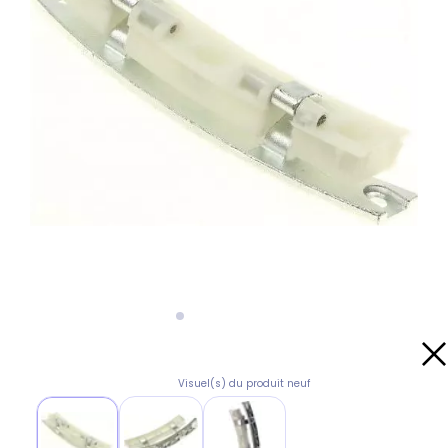
Visuel(s) du produit neuf