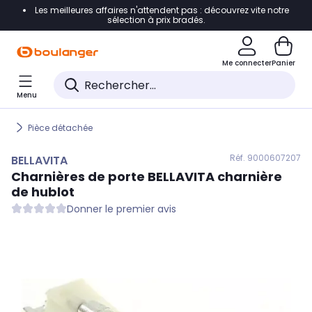
Les meilleures affaires n'attendent pas : découvrez vite notre
Accéder directement à la navigation
sélection à prix bradés.
Accéder directement au contenu
Me connecter
Panier
Accéder directement au pied de page
Menu
Accéder directement au chatbot
Pièce détachée
Réf. 900
0607207
BELLAVITA
Charnières de porte
BELLAVITA
charnière
de hublot
Donner le premier avis