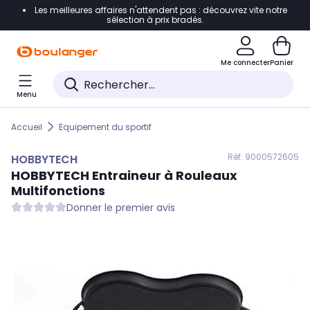
Les meilleures affaires n'attendent pas : découvrez vite notre
Accéder directement à la navigation
sélection à prix bradés.
Accéder directement au contenu
Me connecter
Panier
Accéder directement au pied de page
Menu
Accéder directement au chatbot
Accueil
Equipement du sportif
Réf. 900
0572605
HOBBYTECH
HOBBYTECH
Entraineur à Rouleaux
Multifonctions
Donner le premier avis