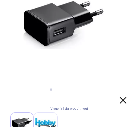
Visuel(s) du produit neuf