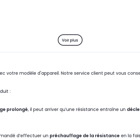
Voir plus
c votre modèle d'appareil. Notre service client peut vous consei
oupe : GERMANIA le produit :
ge prolongé
, il peut arriver qu’une résistance entraîne un
décle
commandé d’effectuer un
préchauffage de la résistance
en la fa