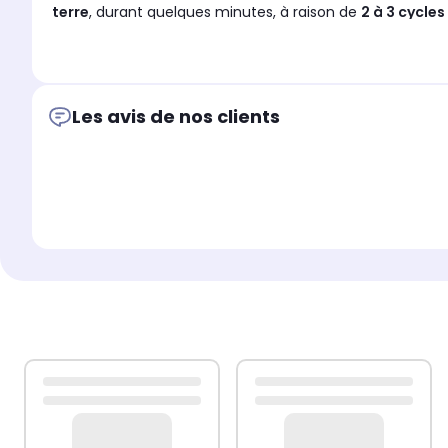
terre
, durant quelques minutes, à raison de
2 à 3 cycles
Une fois cette opération terminée, il convient de
reconn
fonctionnement normal et durable de la résistance.
Les avis de nos clients
Il est rappelé que toute intervention électrique doit être