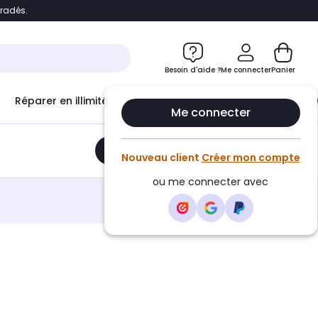
bradés.
e
Accéder directement au chatbot
Besoin d'aide ?
Me connecter
Panier
Réparer en illimité avec
Le Club Infinity
Econ
Me connecter
Ajouter au panier
•
46,70€
Nouveau client
Créer mon compte
ou me connecter avec