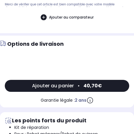
Merci de vérifier que cet article est bien compatible avec votre modèle
d'appareil. Notre service client peut vous conseiller. .Pièce compatible avec les
marques : KENWOOD.Compatible avec les modèles suivants : KENWOOD: HB750,
HB791
Ajouter au comparateur
Options de livraison
Ajouter au panier
•
40,70€
Garantie légale :
2 ans
Les points forts du produit
Kit de réparation