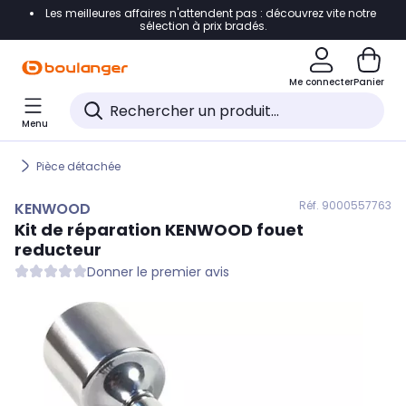
Les meilleures affaires n'attendent pas : découvrez vite notre
Accéder directement à la navigation
sélection à prix bradés.
Accéder directement au contenu
Me connecter
Panier
Accéder directement au pied de page
Menu
Accéder directement au chatbot
Pièce détachée
Réf. 900
0557763
KENWOOD
Kit de réparation
KENWOOD
fouet
reducteur
Donner le premier avis