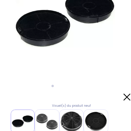
Visuel(s) du produit neuf