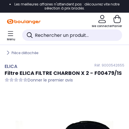
Les meilleures affaires n'attendent pas : découvrez vite notre
Accéder directement à la navigation
sélection à prix bradés.
Accéder directement au contenu
Me connecter
Panier
Accéder directement au pied de page
Menu
Accéder directement au chatbot
Pièce détachée
Réf. 900
0542655
ELICA
Filtre
ELICA
FILTRE CHARBON X 2 - F00479/1S
Donner le premier avis