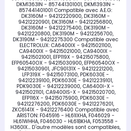
DKM1363IN - 857441301001, DKM1393IN -
857441401001
Compatible avec A.E.G:
DK3160M - 94212220900, DK3160M -
94212220901, DK3160M - 94212256800,
DK3160M - 94212275400, DK3190M -
94212220800, DK3190M - 94212256700,
DK3190M - 94212275300
Compatible avec
ELECTROLUX:
CA6400IX - 94215021100,
CA9400IX - 94215021000, CA9400IX -
94215021001, EFP119X - 94215075800,
EFP60540OX - 94215030900, EFP60540OX -
94215030901, JFC90131X - 94212221200,
LFP319X - 94215073100, PDK6030E -
94212239100, PDK6030E - 94212239101,
PDK9030E - 94212239000, CA6400I-X -
94215021101, CA9400IS-X - 94215020700,
EFP116X - 94215075900, PDK6030E -
94212276200, PDK6030E - 94212276201,
ZKC6141X - 94212276400
Compatible avec
ARISTON:
F045916 - HL61IXHA, F046029 -
HL61WHHA, F046030 - HL61BKHA, F053558 -
H360IX... D'autre modèles sont compatibles,