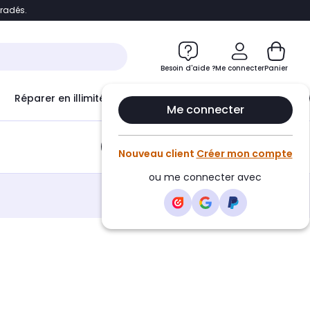
bradés.
e
Accéder directement au chatbot
Besoin d'aide ?
Me connecter
Panier
Réparer en illimité avec
Le Club Infinity
Econ
Me connecter
Ajouter au panier
•
7,50€
Nouveau client
Créer mon compte
ou me connecter avec