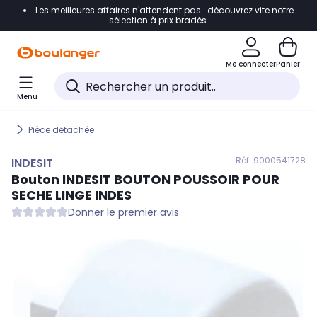
Les meilleures affaires n'attendent pas : découvrez vite notre
Accéder directement à la navigation
sélection à prix bradés.
Accéder directement au contenu
Me connecter
Panier
Accéder directement au pied de page
Menu
Accéder directement au chatbot
Pièce détachée
Réf. 900
0541728
INDESIT
Bouton
INDESIT
BOUTON POUSSOIR POUR
SECHE LINGE INDES
Donner le premier avis