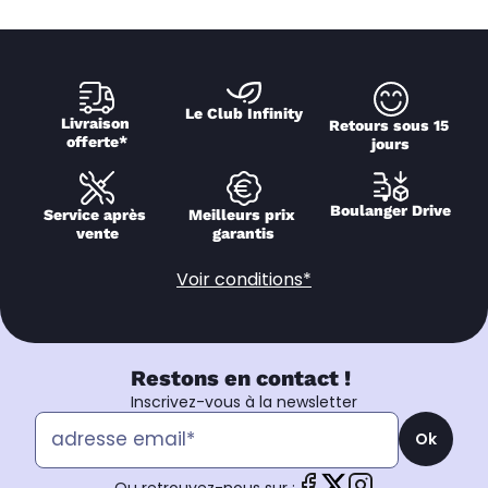
Le Club Infinity
Livraison 
Retours sous 15 
offerte*
jours
Boulanger Drive
Service après 
Meilleurs prix 
vente
garantis
Voir conditions*
Restons en contact !
Inscrivez-vous à la newsletter
Ok