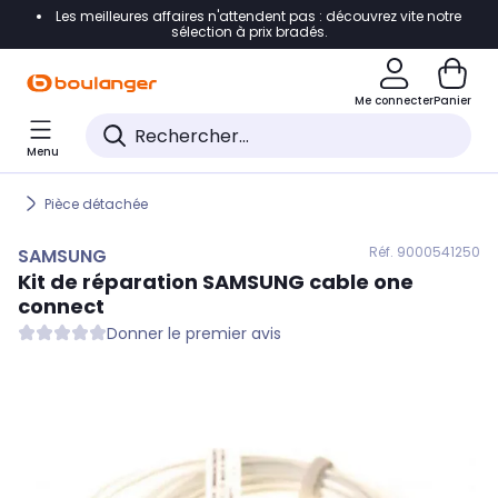
Les meilleures affaires n'attendent pas : découvrez vite notre
Accéder directement à la navigation
sélection à prix bradés.
Accéder directement au contenu
Me connecter
Panier
Accéder directement au pied de page
Menu
Accéder directement au chatbot
Pièce détachée
Réf. 900
0541250
SAMSUNG
Kit de réparation
SAMSUNG
cable one
connect
Donner le premier avis