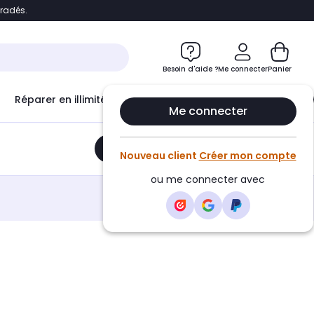
bradés.
e
Accéder directement au chatbot
Besoin d'aide ?
Me connecter
Panier
Réparer en illimité avec
Le Club Infinity
Econ
Me connecter
Ajouter au panier
•
26,30€
Nouveau client
Créer mon compte
ou me connecter avec