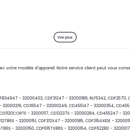
Voir plus
ec votre modèle d'appareil. Notre service client peut vous consei
F834947 - 32000402, CDF31247 - 32000186, RLF5342, CDP2570, 
 32000219, CD35547 - 32000249, CD455147 - 32000354, CD455
 CD1120CORTE - 32000117, CD13237S - 32000284, CD455247 - 32
2T86S - 32000151, CDF312X47 - 32000185, CDF3154XIDE - 3200011
T86S - 32000150, CDF615TX86S - 32000154, CDF62280 - 3200017