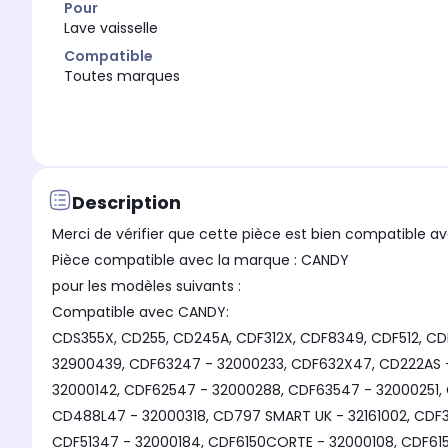
Pour
Lave vaisselle
Compatible
Toutes marques
Description
Merci de vérifier que cette pièce est bien compatible av
Pièce compatible avec la marque : CANDY
pour les modèles suivants :
Compatible avec CANDY:
CDS355X, CD255, CD245A, CDF312X, CDF8349, CDF512, CD
32900439, CDF63247 - 32000233, CDF632X47, CD222AS -
32000142, CDF62547 - 32000288, CDF63547 - 32000251,
CD488L47 - 32000318, CD797 SMART UK - 32161002, CDF31
CDF51347 - 32000184, CDF6150CORTE - 32000108, CDF615