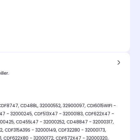
ller.
CDF8747, CD488L, 32000552, 32900097, CDI6015WIFI -
47 - 32000245, CDF513X47 - 32000183, CDF622X47 -
000425, CD455L47 - 32000252, CD48847 - 32000317,
2, CDF315A39S - 32000149, CDF32280 - 32000173,
1, CDF622X80 - 32000172, CDF672X47 - 32000320,