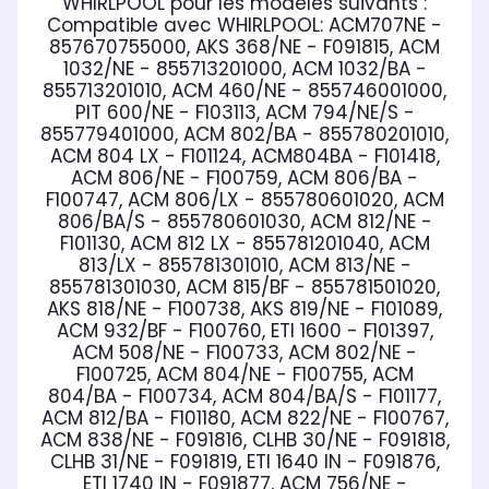
WHIRLPOOL
pour les modèles suivants :
Compatible avec WHIRLPOOL:
ACM707NE -
857670755000, AKS 368/NE - F091815, ACM
1032/NE - 855713201000, ACM 1032/BA -
855713201010, ACM 460/NE - 855746001000,
PIT 600/NE - F103113, ACM 794/NE/S -
855779401000, ACM 802/BA - 855780201010,
ACM 804 LX - F101124, ACM804BA - F101418,
ACM 806/NE - F100759, ACM 806/BA -
F100747, ACM 806/LX - 855780601020, ACM
806/BA/S - 855780601030, ACM 812/NE -
F101130, ACM 812 LX - 855781201040, ACM
813/LX - 855781301010, ACM 813/NE -
855781301030, ACM 815/BF - 855781501020,
AKS 818/NE - F100738, AKS 819/NE - F101089,
ACM 932/BF - F100760, ETI 1600 - F101397,
ACM 508/NE - F100733, ACM 802/NE -
F100725, ACM 804/NE - F100755, ACM
804/BA - F100734, ACM 804/BA/S - F101177,
ACM 812/BA - F101180, ACM 822/NE - F100767,
ACM 838/NE - F091816, CLHB 30/NE - F091818,
CLHB 31/NE - F091819, ETI 1640 IN - F091876,
ETI 1740 IN - F091877, ACM 756/NE -