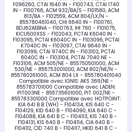
F096260, CTAI 1640 IN - F100743, CTAI 1740
IN - F100766, ACM 932/BA/S - F101580, ACM
813/BA - F102559, ACM 804/LX/N -
855780461040, CHI 6640 IN - F100761,
BDJ62AEBNA - F100763, IHI 760 - F101075,
KICU500XSS - F102043, PCTAI K6040 IN -
F103095, PCTAI K6040C IN - F103096, PCTAI
K7040C IN - F103097, CTAI 9640 IN -
F103099, CTAI 9740C IN - F103102, PCTAI
6040C IN - F103104, PCTAI 7040 NE -
F103106, ACM 505/NE - 855750501000, ACM
530/NE - 855753001000, ACM 802/NE/N -
855780261000, ACM 804 LX - 855780401040
Compatible avec IGNIS:
AKS 369/NE -
855783701000
Compatible avec LADEN:
PIT003NE - 855735601000, PIT 002/NE -
855783301000
Compatible avec HOTPOINT:
KIA 641 B B (WH) - F104134, KIS 640 C -
F104129, KID 640 B - F104090, KIA 640 C -
F104088, KIA 641 B C - F104113, KIS 740 B -
F104131, KIS 640 B - F104114, CIA 640 B -
F104112, CID 740 B - F104117, HKID 641 B C -