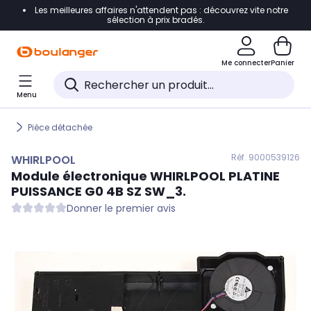
Les meilleures affaires n'attendent pas : découvrez vite notre
Accéder directement à la navigation
sélection à prix bradés.
Accéder directement au contenu
Me connecter
Panier
Accéder directement au pied de page
Menu
Accéder directement au chatbot
Pièce détachée
Réf. 900
0539126
WHIRLPOOL
Module électronique
WHIRLPOOL
PLATINE
PUISSANCE G0 4B SZ SW_3.
Donner le premier avis