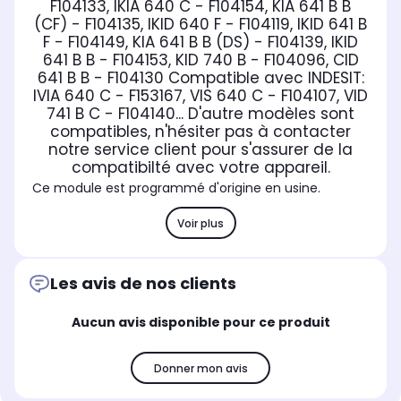
F104133, IKIA 640 C - F104154, KIA 641 B B
(CF) - F104135, IKID 640 F - F104119, IKID 641 B
F - F104149, KIA 641 B B (DS) - F104139, IKID
641 B B - F104153, KID 740 B - F104096, CID
641 B B - F104130
Compatible avec INDESIT:
IVIA 640 C - F153167, VIS 640 C - F104107, VID
741 B C - F104140... D'autre modèles sont
compatibles, n'hésiter pas à contacter
notre service client pour s'assurer de la
compatibilté avec votre appareil.
Ce module est programmé d'origine en usine.
Voir plus
Les avis de nos clients
Aucun avis disponible pour ce produit
Donner mon avis