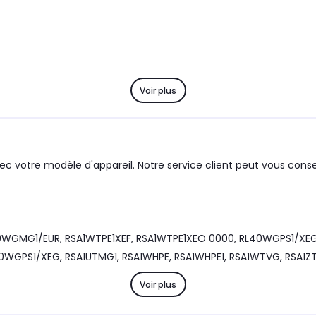
Voir plus
ec votre modèle d'appareil. Notre service client peut vous consei
0WGMG1/EUR, RSA1WTPE1XEF, RSA1WTPE1XEO 0000, RL40WGPS1/XEG, 
WGPS1/XEG, RSA1UTMG1, RSA1WHPE, RSA1WHPE1, RSA1WTVG, RSA1ZT
Voir plus