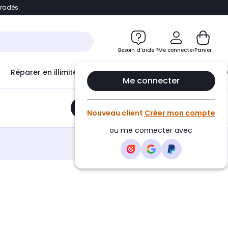
bradés.
e
Accéder directement au chatbot
Besoin d'aide ?
Me connecter
Panier
Réparer en illimité avec
Le Club Infinity
Econ
Me connecter
Ajouter au panier
•
10,50€
Nouveau client
Créer mon compte
ou me connecter avec