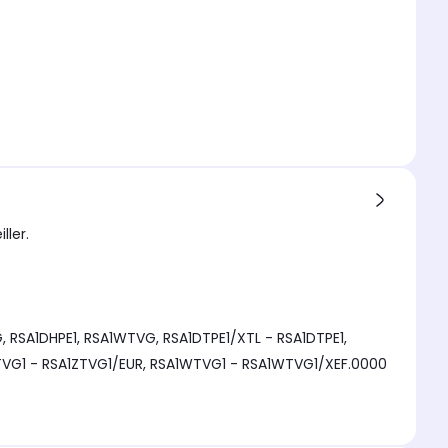
ller.
RSA1DHPE1, RSA1WTVG, RSA1DTPE1/XTL - RSA1DTPE1,
VG1 - RSA1ZTVG1/EUR, RSA1WTVG1 - RSA1WTVG1/XEF.0000