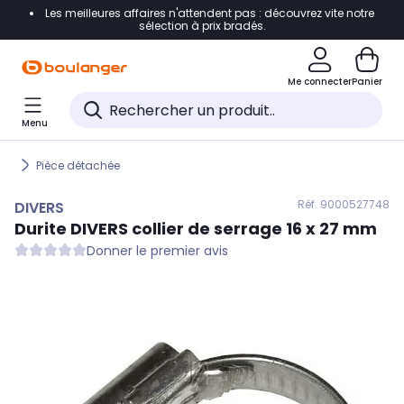
Les meilleures affaires n'attendent pas : découvrez vite notre
Accéder directement à la navigation
sélection à prix bradés.
Accéder directement au contenu
Me connecter
Panier
Accéder directement au pied de page
Menu
Accéder directement au chatbot
Pièce détachée
Réf. 900
0527748
DIVERS
Durite
DIVERS
collier de serrage 16 x 27 mm
Donner le premier avis