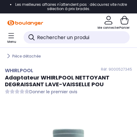
Les meilleures affaires n'attendent pas : découvrez vite notre
Accéder directement à la navigation
sélection à prix bradés.
Accéder directement au contenu
Me connecter
Panier
Accéder directement au pied de page
Menu
Accéder directement au chatbot
Pièce détachée
Réf. 900
0527345
WHIRLPOOL
Adaptateur
WHIRLPOOL
NETTOYANT
DEGRAISSANT LAVE-VAISSELLE POU
Donner le premier avis