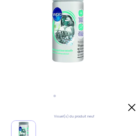
Visuel(s) du produit neuf