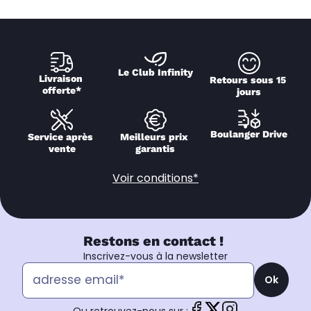
Le Club Infinity
Livraison 
Retours sous 15 
offerte*
jours
Boulanger Drive
Service après 
Meilleurs prix 
vente
garantis
Voir conditions*
Restons en contact !
Inscrivez-vous à la newsletter
Ok