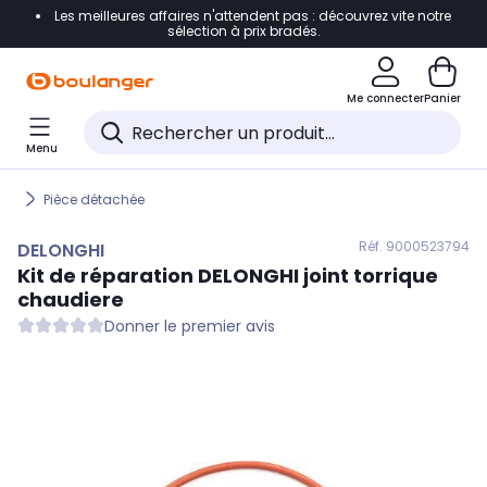
Les meilleures affaires n'attendent pas : découvrez vite notre
Accéder directement à la navigation
sélection à prix bradés.
Accéder directement au contenu
Me connecter
Panier
Accéder directement au pied de page
Menu
Accéder directement au chatbot
Pièce détachée
Réf. 900
0523794
DELONGHI
Kit de réparation
DELONGHI
joint torrique
chaudiere
Donner le premier avis