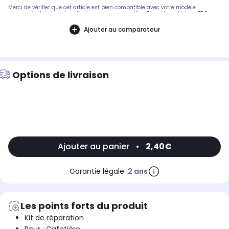
Merci de vérifier que cet article est bien compatible avec votre modèle
d'appareil. Notre service client peut vous conseiller. Diamètre extérieur: 77,8 mm
Diamètre intérieur: 73 mm Epaisseur: 2,4 mm .Pièce compatible avec les
marques : DELONGHI.Compatible avec le modèle suivant : DELONGHI: BCO120
Ajouter au comparateur
Options de livraison
Ajouter au panier
•
2,40€
Garantie légale :
2 ans
Les points forts du produit
Kit de réparation