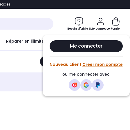
bradés.
e
Accéder directement au chatbot
Besoin d'aide ?
Me connecter
Panier
Réparer en illimité avec
Le Club Infinity
Econ
Me connecter
Ajouter au panier
•
40,10€
Nouveau client
Créer mon compte
ou me connecter avec