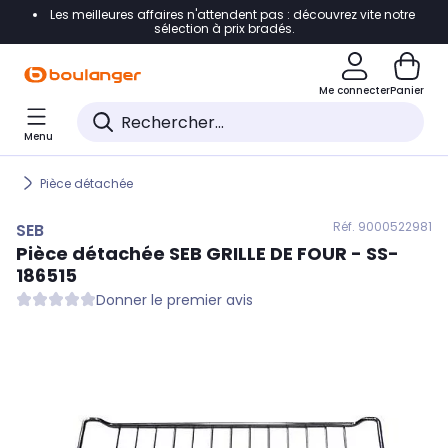
Les meilleures affaires n'attendent pas : découvrez vite notre
Accéder directement à la navigation
sélection à prix bradés.
Accéder directement au contenu
Me connecter
Panier
Accéder directement au pied de page
Menu
Accéder directement au chatbot
Pièce détachée
Réf. 900
0522981
SEB
Pièce détachée
SEB
GRILLE DE FOUR - SS-
186515
Donner le premier avis